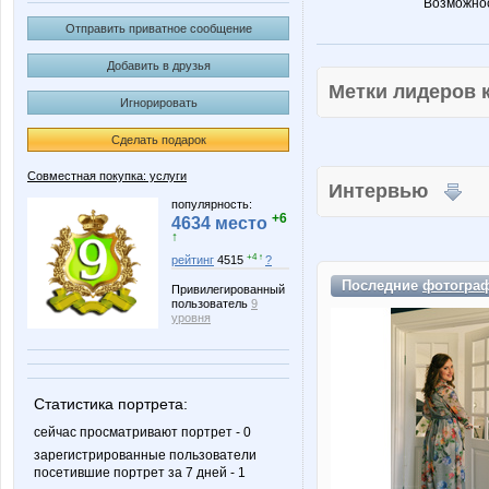
Возможнос
Отправить приватное сообщение
Добавить в друзья
Метки лидеров
Игнорировать
Сделать подарок
Совместная покупка: услуги
Интервью
популярность:
+6
4634 место
↑
+4 ↑
рейтинг
4515
?
Последние
фотогра
Привилегированный
пользователь
9
уровня
Статистика портрета:
сейчас просматривают портрет - 0
зарегистрированные пользователи
посетившие портрет за 7 дней - 1