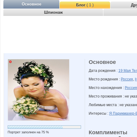
Основное
Блог
( 1 )
Др
Шпионаж
Основное
Дата рождения :
19 Мая
Те
Место рождения :
Россия
,
Н
Место нахождения :
Россия
Место проживания : не ука
Любимые места : не указа
Интересы :
Я Парикмахер-
Комплименты
Портрет заполнен на 75 %